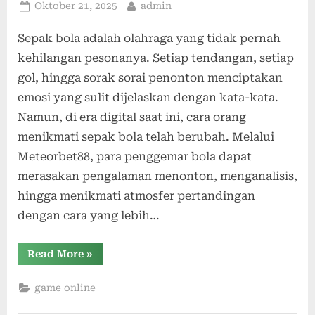
Posted
By
Oktober 21, 2025
admin
on
Sepak bola adalah olahraga yang tidak pernah
kehilangan pesonanya. Setiap tendangan, setiap
gol, hingga sorak sorai penonton menciptakan
emosi yang sulit dijelaskan dengan kata-kata.
Namun, di era digital saat ini, cara orang
menikmati sepak bola telah berubah. Melalui
Meteorbet88, para penggemar bola dapat
merasakan pengalaman menonton, menganalisis,
hingga menikmati atmosfer pertandingan
dengan cara yang lebih…
“Meteorbet88
Read More
»
Sepak
Bola:
Revolusi
game online
Baru
dalam
Dunia