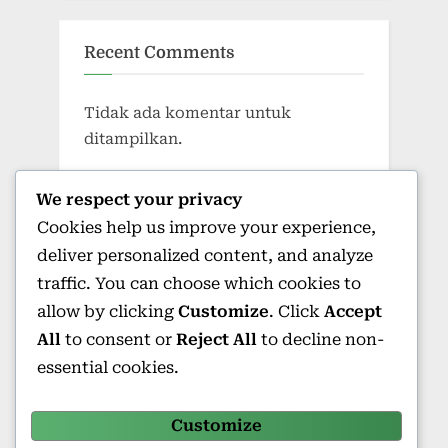
Recent Comments
Tidak ada komentar untuk
ditampilkan.
We respect your privacy
Cookies help us improve your experience,
SEPUTAR GAME TERKINI
deliver personalized content, and analyze
traffic. You can choose which cookies to
METEORBET88
allow by clicking
Customize
. Click
Accept
METEORBET88
All
to consent or
Reject All
to decline non-
essential cookies.
METEORBET88
METEORBET88
Customize
PREDIKSI INFO TOTO