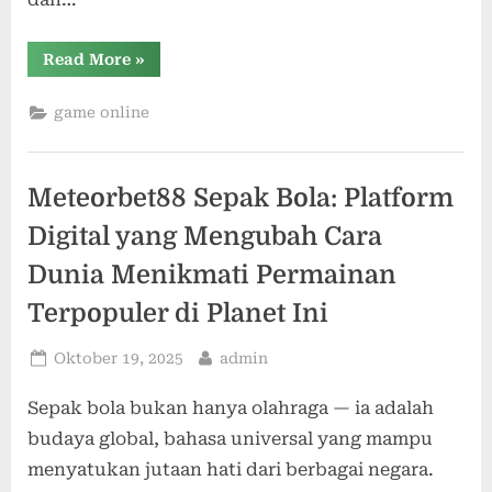
“Meteorbet88
Read More
»
Sepak
Bola:
Era
game online
Baru
Menikmati
Gairah
Sepak
Bola
Meteorbet88 Sepak Bola: Platform
Digital”
Digital yang Mengubah Cara
Dunia Menikmati Permainan
Terpopuler di Planet Ini
Posted
By
Oktober 19, 2025
admin
on
Sepak bola bukan hanya olahraga — ia adalah
budaya global, bahasa universal yang mampu
menyatukan jutaan hati dari berbagai negara.