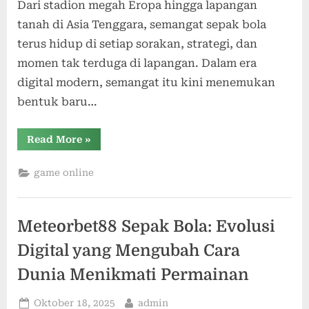
Dari stadion megah Eropa hingga lapangan
tanah di Asia Tenggara, semangat sepak bola
terus hidup di setiap sorakan, strategi, dan
momen tak terduga di lapangan. Dalam era
digital modern, semangat itu kini menemukan
bentuk baru…
“Meteorbet88
Read More
»
Sepak
Bola:
Platform
game online
Digital
yang
Mengubah
Cara
Dunia
Meteorbet88 Sepak Bola: Evolusi
Menikmati
Permainan
Terpopuler
Digital yang Mengubah Cara
di
Planet
Dunia Menikmati Permainan
Ini”
Posted
By
Oktober 18, 2025
admin