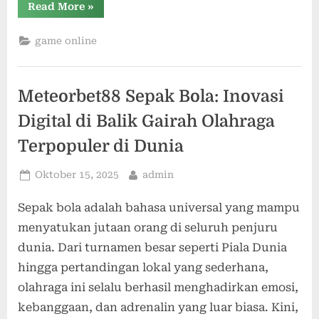
“Meteorbet88
Read More
»
Sepak
Bola:
Revolusi
game online
Digital
yang
Menghidupkan
Gairah
Dunia
Meteorbet88 Sepak Bola: Inovasi
Bola”
Digital di Balik Gairah Olahraga
Terpopuler di Dunia
Posted
By
Oktober 15, 2025
admin
on
Sepak bola adalah bahasa universal yang mampu
menyatukan jutaan orang di seluruh penjuru
dunia. Dari turnamen besar seperti Piala Dunia
hingga pertandingan lokal yang sederhana,
olahraga ini selalu berhasil menghadirkan emosi,
kebanggaan, dan adrenalin yang luar biasa. Kini,