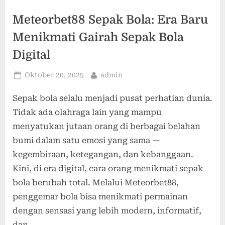
Bola
Digital”
Meteorbet88 Sepak Bola: Era Baru
Menikmati Gairah Sepak Bola
Digital
Posted
By
Oktober 20, 2025
admin
on
Sepak bola selalu menjadi pusat perhatian dunia.
Tidak ada olahraga lain yang mampu
menyatukan jutaan orang di berbagai belahan
bumi dalam satu emosi yang sama —
kegembiraan, ketegangan, dan kebanggaan.
Kini, di era digital, cara orang menikmati sepak
bola berubah total. Melalui Meteorbet88,
penggemar bola bisa menikmati permainan
dengan sensasi yang lebih modern, informatif,
dan…