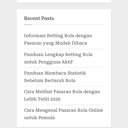
Recent Posts
Informasi Betting Bola dengan
Pasaran yang Mudah Dibaca
Panduan Lengkap Betting Bola
untuk Pengguna Aktif
Panduan Membaca Statistik
Sebelum Bertaruh Bola
Cara Melihat Pasaran Bola dengan
Lebih Teliti 2026
Cara Mengenal Pasaran Bola Online
untuk Pemula