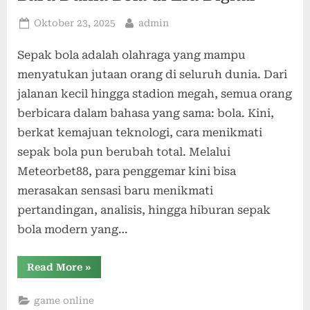
Posted
By
Oktober 23, 2025
admin
on
Sepak bola adalah olahraga yang mampu
menyatukan jutaan orang di seluruh dunia. Dari
jalanan kecil hingga stadion megah, semua orang
berbicara dalam bahasa yang sama: bola. Kini,
berkat kemajuan teknologi, cara menikmati
sepak bola pun berubah total. Melalui
Meteorbet88, para penggemar kini bisa
merasakan sensasi baru menikmati
pertandingan, analisis, hingga hiburan sepak
bola modern yang…
“Meteorbet88
Read More
»
Sepak
Bola:
Gairah
game online
Baru