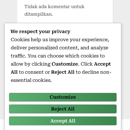
Tidak ada komentar untuk
ditampilkan.
We respect your privacy
Cookies help us improve your experience,
SEPUTAR GAME TERKINI
deliver personalized content, and analyze
traffic. You can choose which cookies to
METEORBET88
allow by clicking
Customize
. Click
Accept
METEORBET88
All
to consent or
Reject All
to decline non-
essential cookies.
METEORBET88
METEORBET88
Customize
PREDIKSI INFO TOTO
Reject All
Accept All
Copyright © 2026 Meteorbet88 Situs game online terpercaya