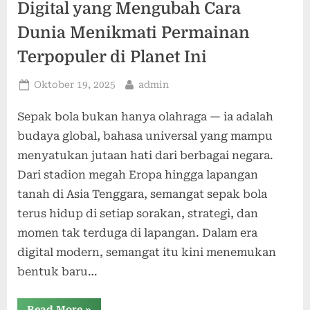
Digital yang Mengubah Cara
Dunia Menikmati Permainan
Terpopuler di Planet Ini
Posted
By
Oktober 19, 2025
admin
on
Sepak bola bukan hanya olahraga — ia adalah
budaya global, bahasa universal yang mampu
menyatukan jutaan hati dari berbagai negara.
Dari stadion megah Eropa hingga lapangan
tanah di Asia Tenggara, semangat sepak bola
terus hidup di setiap sorakan, strategi, dan
momen tak terduga di lapangan. Dalam era
digital modern, semangat itu kini menemukan
bentuk baru…
“Meteorbet88
Read More
»