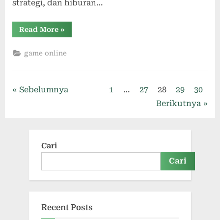
strategi, dan hiburan…
“Meteorbet88
Read More
»
Sepak
Bola:
Menghidupkan
game online
Kembali
Gairah
Bola
di
Dunia
Paginasi
Sebelumnya
1
…
27
28
29
30
Digital”
Berikutnya
pos
Cari
Cari
Recent Posts