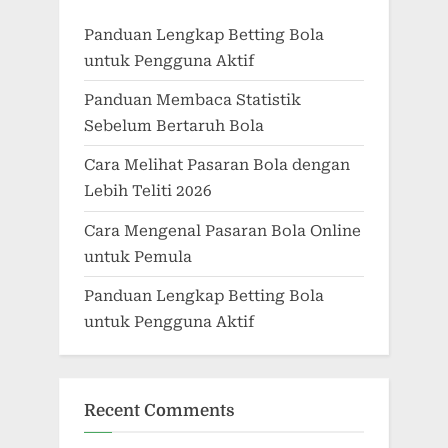
Panduan Lengkap Betting Bola
untuk Pengguna Aktif
Panduan Membaca Statistik
Sebelum Bertaruh Bola
Cara Melihat Pasaran Bola dengan
Lebih Teliti 2026
Cara Mengenal Pasaran Bola Online
untuk Pemula
Panduan Lengkap Betting Bola
untuk Pengguna Aktif
Recent Comments