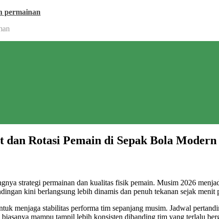
an permainan
man
t dan Rotasi Pemain di Sepak Bola Modern
nya strategi permainan dan kualitas fisik pemain. Musim 2026 menjadi 
ndingan kini berlangsung lebih dinamis dan penuh tekanan sejak menit 
uk menjaga stabilitas performa tim sepanjang musim. Jadwal pertandi
biasanya mampu tampil lebih konsisten dibanding tim yang terlalu ber