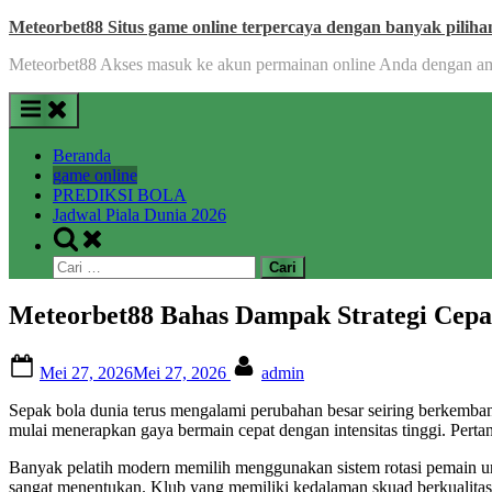
Skip
Meteorbet88 Situs game online terpercaya dengan banyak pilih
to
Meteorbet88 Akses masuk ke akun permainan online Anda dengan a
content
Beranda
game online
PREDIKSI BOLA
Jadwal Piala Dunia 2026
Toggle
search
Cari
form
untuk:
Meteorbet88 Bahas Dampak Strategi Cepa
Posted
By
Mei 27, 2026
Mei 27, 2026
admin
on
Sepak bola dunia terus mengalami perubahan besar seiring berkembang
mulai menerapkan gaya bermain cepat dengan intensitas tinggi. Perta
Banyak pelatih modern memilih menggunakan sistem rotasi pemain unt
sangat menentukan. Klub yang memiliki kedalaman skuad berkualitas 