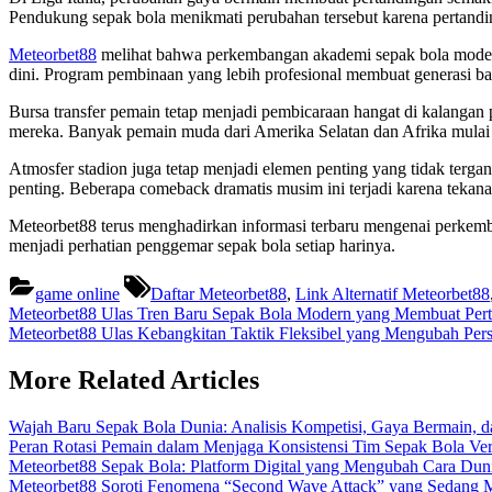
Pendukung sepak bola menikmati perubahan tersebut karena pertandi
Meteorbet88
melihat bahwa perkembangan akademi sepak bola modern 
dini. Program pembinaan yang lebih profesional membuat generasi baru 
Bursa transfer pemain tetap menjadi pembicaraan hangat di kalangan 
mereka. Banyak pemain muda dari Amerika Selatan dan Afrika mulai 
Atmosfer stadion juga tetap menjadi elemen penting yang tidak ter
penting. Beberapa comeback dramatis musim ini terjadi karena tekan
Meteorbet88 terus menghadirkan informasi terbaru mengenai perkembang
menjadi perhatian penggemar sepak bola setiap harinya.
Tags:
game online
Daftar Meteorbet88
,
Link Alternatif Meteorbet88
Navigasi
Previous
Meteorbet88 Ulas Tren Baru Sepak Bola Modern yang Membuat Pert
Post:
Next
Meteorbet88 Ulas Kebangkitan Taktik Fleksibel yang Mengubah Per
pos
Post:
More Related Articles
Wajah Baru Sepak Bola Dunia: Analisis Kompetisi, Gaya Bermain, 
Peran Rotasi Pemain dalam Menjaga Konsistensi Tim Sepak Bola Ver
Meteorbet88 Sepak Bola: Platform Digital yang Mengubah Cara Duni
Meteorbet88 Soroti Fenomena “Second Wave Attack” yang Sedang 