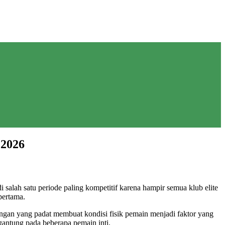
 2026
salah satu periode paling kompetitif karena hampir semua klub elite
pertama.
ngan yang padat membuat kondisi fisik pemain menjadi faktor yang
gantung pada beberapa pemain inti.