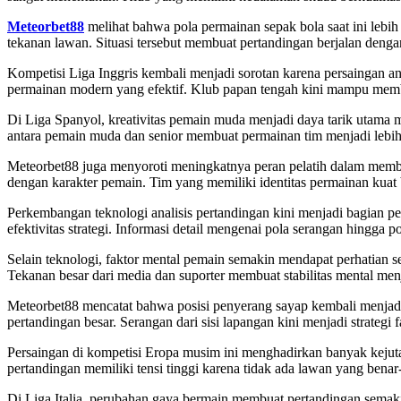
Meteorbet88
melihat bahwa pola permainan sepak bola saat ini leb
tekanan lawan. Situasi tersebut membuat pertandingan berjalan dengan 
Kompetisi Liga Inggris kembali menjadi sorotan karena persaingan an
permainan modern yang efektif. Klub papan tengah kini mampu memb
Di Liga Spanyol, kreativitas pemain muda menjadi daya tarik utama
antara pemain muda dan senior membuat permainan tim menjadi lebih 
Meteorbet88 juga menyoroti meningkatnya peran pelatih dalam memban
dengan karakter pemain. Tim yang memiliki identitas permainan kuat
Perkembangan teknologi analisis pertandingan kini menjadi bagian p
efektivitas strategi. Informasi detail mengenai pola serangan hingga
Selain teknologi, faktor mental pemain semakin mendapat perhatian 
Tekanan besar dari media dan suporter membuat stabilitas mental me
Meteorbet88 mencatat bahwa posisi penyerang sayap kembali menjadi
pertandingan besar. Serangan dari sisi lapangan kini menjadi strateg
Persaingan di kompetisi Eropa musim ini menghadirkan banyak kejutan
pertandingan memiliki tensi tinggi karena tidak ada lawan yang bena
Di Liga Italia, perubahan gaya bermain membuat pertandingan semaki