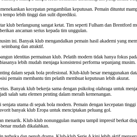
ih menekankan kecepatan pengambilan keputusan. Pemain dituntut mamp
tempo lebih tinggi dan sulit diprediksi.
tar klub berlangsung sangat ketat. Tim seperti Fulham dan Brentford 
erikan ancaman serius kepada tim unggulan.
 musim ini. Banyak klub mengandalkan pemain hasil akademi yang memi
seimbang dan atraktif.
gun identitas permainan klub. Pelatih modern tidak hanya fokus pada
 biasanya lebih mudah menjaga konsistensi performa sepanjang musim.
enting dalam sepak bola profesional. Klub-klub besar menggunakan dat
 posisi pemain membantu tim pelatih membuat keputusan lebih akurat.
serius. Banyak klub bekerja sama dengan psikolog olahraga untuk menj
njadi salah satu elemen penting dalam meraih kemenangan.
 senjata utama di sepak bola modern. Pemain dengan kecepatan tingg
i favorit banyak klub Eropa untuk menciptakan peluang gol.
 menarik. Klub-klub nonunggulan mampu tampil impresif berkat disiplin
r-benar mudah dikalahkan.
n terbuka dan penuh drama. Klub-klub Serie A kini lebih aktif menyer