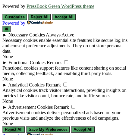
Powered by
PressBook Green WordPress theme
Customize
Reject All
Accept All
Powered by
✖
►
Necessary Cookies
Always Active
Necessary cookies enable essential site features like secure log-ins
and consent preference adjustments. They do not store personal
data.
None
►
Functional Cookies
Remark
Functional cookies support features like content sharing on social
media, collecting feedback, and enabling third-party tools.
None
►
Analytical Cookies
Remark
Analytical cookies track visitor interactions, providing insights on
metrics like visitor count, bounce rate, and traffic sources.
None
►
Advertisement Cookies
Remark
Advertisement cookies deliver personalized ads based on your
previous visits and analyze the effectiveness of ad campaigns.
None
Reject All
Save My Preferences
Accept All