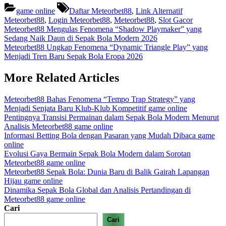
Tags:
game online
Daftar Meteorbet88
,
Link Alternatif
Meteorbet88
,
Login Meteorbet88
,
Meteorbet88
,
Slot Gacor
Navigasi
Previous
Meteorbet88 Mengulas Fenomena “Shadow Playmaker” yang
Post:
Sedang Naik Daun di Sepak Bola Modern 2026
pos
Next
Meteorbet88 Ungkap Fenomena “Dynamic Triangle Play” yang
Post:
Menjadi Tren Baru Sepak Bola Eropa 2026
More Related Articles
Meteorbet88 Bahas Fenomena “Tempo Trap Strategy” yang
Menjadi Senjata Baru Klub-Klub Kompetitif
game online
Pentingnya Transisi Permainan dalam Sepak Bola Modern Menurut
Analisis Meteorbet88
game online
Informasi Betting Bola dengan Pasaran yang Mudah Dibaca
game
online
Evolusi Gaya Bermain Sepak Bola Modern dalam Sorotan
Meteorbet88
game online
Meteorbet88 Sepak Bola: Dunia Baru di Balik Gairah Lapangan
Hijau
game online
Dinamika Sepak Bola Global dan Analisis Pertandingan di
Meteorbet88
game online
Cari
Cari