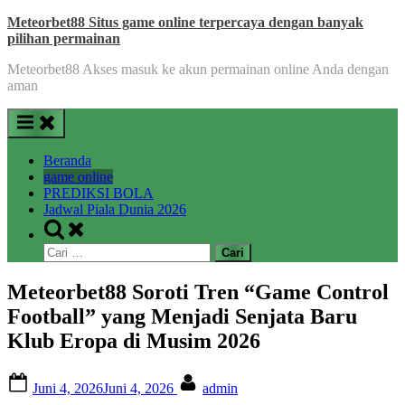
Skip
Meteorbet88 Situs game online terpercaya dengan banyak
to
pilihan permainan
content
Meteorbet88 Akses masuk ke akun permainan online Anda dengan
aman
Beranda
game online
PREDIKSI BOLA
Jadwal Piala Dunia 2026
Toggle
search
Cari
form
untuk:
Meteorbet88 Soroti Tren “Game Control
Football” yang Menjadi Senjata Baru
Klub Eropa di Musim 2026
Posted
By
Juni 4, 2026
Juni 4, 2026
admin
on