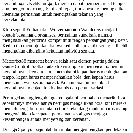
pertandingan. Ketika unggul, mereka dapat memperlambat tempo
dan mengontrol ruang. Saat tertinggal, tim langsung meningkatkan
intensitas permainan untuk menciptakan tekanan yang
berkelanjutan.
Klub seperti Fulham dan Wolverhampton Wanderers menjadi
contoh bagaimana organisasi permainan yang baik mampu
menghasilkan performa kompetitif di tengah persaingan yang ketat.
Kedua tim menunjukkan bahwa kedisiplinan taktik sering kali lebih
menentukan dibanding kekuatan individu semata.
Meteorbet88 mencatat bahwa salah satu elemen penting dalam
Game Control Football adalah kemampuan membaca momentum
pertandingan. Pemain harus memahami kapan harus meningkatkan
tempo, kapan harus mempertahankan bola, dan kapan harus
menekan lawan secara agresif. Kemampuan ini membuat
pertandingan menjadi lebih dinamis dan penuh variasi.
Peran gelandang tengah juga mengalami perubahan menarik. Jika
sebelumnya mereka hanya bertugas mengalirkan bola, kini mereka
menjadi pengatur ritme utama tim. Gelandang modern harus mampu
mengendalikan kecepatan permainan sekaligus menjaga
keseimbangan antara menyerang dan bertahan.
Di Liga Spanyol, sejumlah tim mulai mengembangkan pendekatan