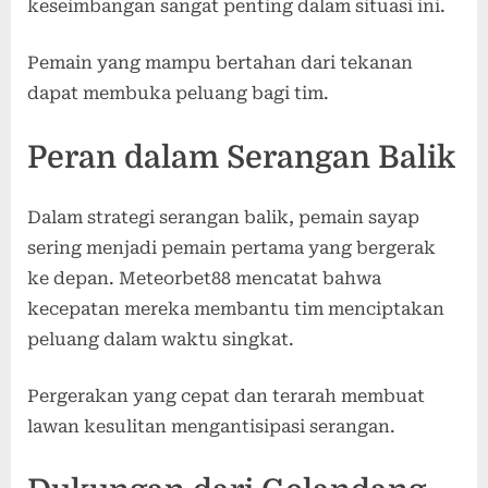
keseimbangan sangat penting dalam situasi ini.
Pemain yang mampu bertahan dari tekanan
dapat membuka peluang bagi tim.
Peran dalam Serangan Balik
Dalam strategi serangan balik, pemain sayap
sering menjadi pemain pertama yang bergerak
ke depan. Meteorbet88 mencatat bahwa
kecepatan mereka membantu tim menciptakan
peluang dalam waktu singkat.
Pergerakan yang cepat dan terarah membuat
lawan kesulitan mengantisipasi serangan.