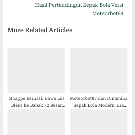
e
i
Hasil Pertandingan Sepak Bola Versi
x
o
Meteorbet88
t
u
More Related Articles
P
s
o
P
s
o
t
s
:
t
:
Mbappe Berhasil Bawa Les
Meteorbet88 dan Dinamika
Bleus ke Babak 32 Besar
Sepak Bola Modern: Era
Piala Dunia 2026
Baru Strategi, Teknologi,
dan Kompetisi Global