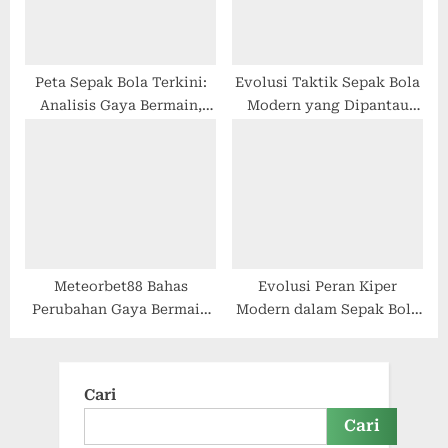
Peta Sepak Bola Terkini:
Evolusi Taktik Sepak Bola
Analisis Gaya Bermain,
Modern yang Dipantau
Performa Tim, dan Update
oleh Meteorbet88
Kompetisi bersama
Meteorbet88
Meteorbet88 Bahas
Evolusi Peran Kiper
Perubahan Gaya Bermain
Modern dalam Sepak Bola
Klub Eropa yang Semakin
Menurut Analisis
Modern di Musim 2026
Meteorbet88
Cari
Cari