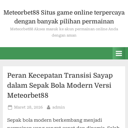
Skip
to
Meteorbet88 Situs game online terpercaya
content
dengan banyak pilihan permainan
Meteorbet88 Akses masuk ke akun permainan online Anda
dengan aman
Peran Kecepatan Transisi Sayap
dalam Sepak Bola Modern Versi
Meteorbet88
Posted
By
Maret 28, 2026
admin
on
Sepak bola modern berkembang menjadi