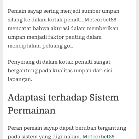
Pemain sayap sering menjadi sumber umpan
silang ke dalam kotak penalti. Meteorbet88
mencatat bahwa akurasi dalam memberikan
umpan menjadi faktor penting dalam
menciptakan peluang gol.
Penyerang di dalam kotak penalti sangat
bergantung pada kualitas umpan dari sisi
lapangan.
Adaptasi terhadap Sistem
Permainan
Peran pemain sayap dapat berubah tergantung
pada sistem yang digunakan.
Meteorbet88