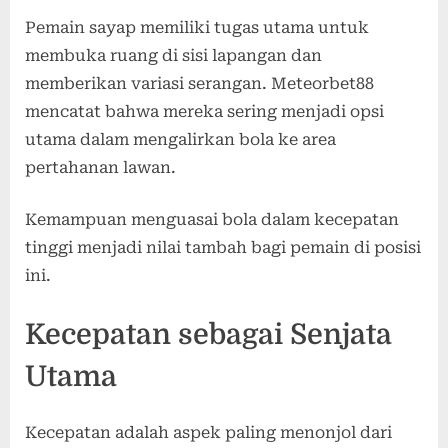
Pemain sayap memiliki tugas utama untuk
membuka ruang di sisi lapangan dan
memberikan variasi serangan. Meteorbet88
mencatat bahwa mereka sering menjadi opsi
utama dalam mengalirkan bola ke area
pertahanan lawan.
Kemampuan menguasai bola dalam kecepatan
tinggi menjadi nilai tambah bagi pemain di posisi
ini.
Kecepatan sebagai Senjata
Utama
Kecepatan adalah aspek paling menonjol dari