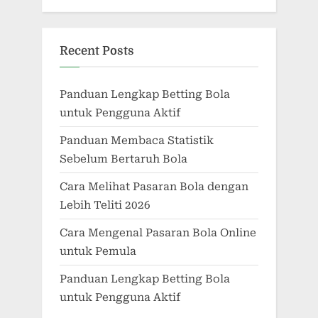
Recent Posts
Panduan Lengkap Betting Bola
untuk Pengguna Aktif
Panduan Membaca Statistik
Sebelum Bertaruh Bola
Cara Melihat Pasaran Bola dengan
Lebih Teliti 2026
Cara Mengenal Pasaran Bola Online
untuk Pemula
Panduan Lengkap Betting Bola
untuk Pengguna Aktif