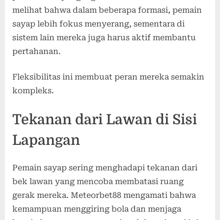
melihat bahwa dalam beberapa formasi, pemain
sayap lebih fokus menyerang, sementara di
sistem lain mereka juga harus aktif membantu
pertahanan.
Fleksibilitas ini membuat peran mereka semakin
kompleks.
Tekanan dari Lawan di Sisi
Lapangan
Pemain sayap sering menghadapi tekanan dari
bek lawan yang mencoba membatasi ruang
gerak mereka. Meteorbet88 mengamati bahwa
kemampuan menggiring bola dan menjaga